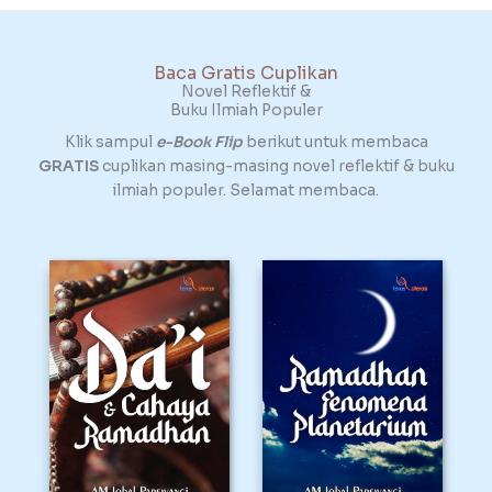
Baca Gratis Cuplikan
Novel Reflektif &
Buku Ilmiah Populer
Klik sampul
e-Book Flip
berikut
untuk membaca
GRATIS
cuplikan masing-masing
novel reflektif &
buku
ilmiah populer
.
Selamat membaca.