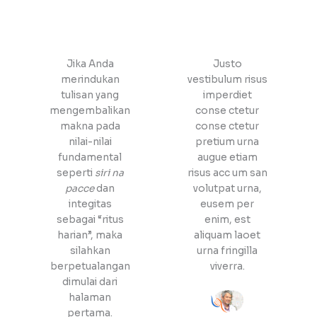
Jika Anda
Justo
merindukan
vestibulum risus
tulisan yang
imperdiet
mengembalikan
conse ctetur
makna pada
conse ctetur
nilai-nilai
pretium urna
fundamental
augue etiam
seperti
siri na
risus acc um san
pacce
dan
volutpat urna,
integitas
eusem per
sebagai “ritus
enim, est
harian”, maka
aliquam laoet
silahkan
urna fringilla
berpetualangan
viverra.
dimulai dari
halaman
pertama.