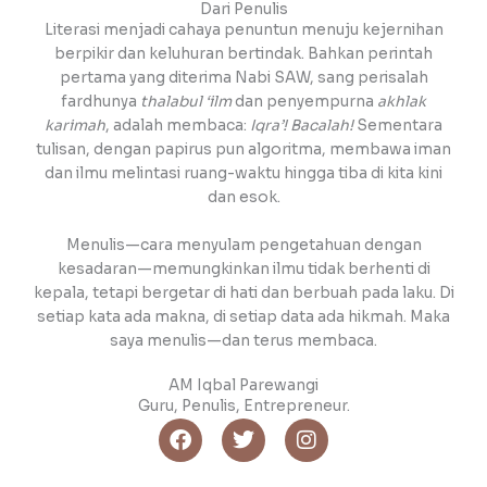
Dari Penulis
Literasi
menjadi cahaya penuntun menuju kejernihan
berpikir dan keluhuran bertindak.
Bahkan perintah
pertama yang diterima Nabi SAW, sang perisalah
fardhunya
thalabul ‘ilm
dan penyempurna
akhlak
karimah
, adalah membaca:
Iqra’!
Bacalah!
Sementara
tulisan,
dengan
papirus pun algoritma, membawa iman
dan ilmu me
lintasi ruang-waktu hingga
tiba di kita kini
dan esok.
Menulis
—
cara menyulam pengetahuan dengan
kesadaran
—memungkinkan
ilmu tidak berhenti di
kepala, tetapi bergetar di hati dan berbuah pada laku
.
Di
setiap kata
ada makna
,
di setiap data
ada hikmah
.
M
aka
saya menulis
—
dan terus membaca.
AM Iqbal Parewangi
Guru, Penulis, Entrepreneur.
F
T
I
a
w
n
c
i
s