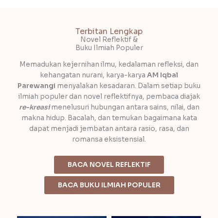
e
t
t
b
t
a
o
e
g
o
r
r
Terbitan Lengkap
k
Novel Reflektif &
a
Buku Ilmiah Populer
m
Memadukan kejernihan ilmu, kedalaman refleksi, dan
kehangatan nurani,
karya-karya
AM Iqbal
Parewangi
menyalakan kesadaran. Dalam setiap buku
ilmiah populer dan novel reflektifnya
, pembaca diajak
re-kreasi
menelusuri hubungan antara sains, nilai, dan
makna hidup. Bacalah, dan temukan bagaimana kata
dapat menjadi jembatan antara rasio, rasa, dan
romansa eksistensial.
BACA NOVEL REFLEKTIF
BACA BUKU ILMIAH POPULER