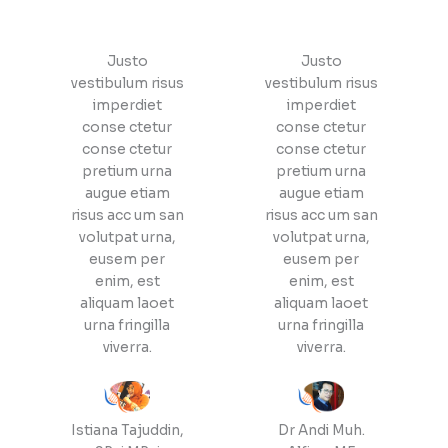
Justo
Justo
vestibulum risus
vestibulum risus
imperdiet
imperdiet
conse ctetur
conse ctetur
conse ctetur
conse ctetur
pretium urna
pretium urna
augue etiam
augue etiam
risus acc um san
risus acc um san
volutpat urna,
volutpat urna,
eusem per
eusem per
enim, est
enim, est
aliquam laoet
aliquam laoet
urna fringilla
urna fringilla
viverra.
viverra.
Istiana Tajuddin,
Dr Andi Muh.