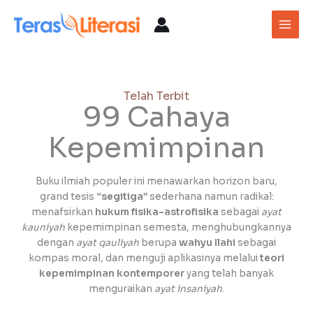
Skip
Main
to
Men
content
Telah Terbit
99 Cahaya
Kepemimpinan
Buku ilmiah populer ini menawarkan horizon baru,
grand tesis
“segitiga”
sederhana namun radikal:
menafsirkan
hukum fisika-astrofisika
sebagai
ayat
kauniyah
kepemimpinan semesta, menghubungkannya
dengan
ayat qauliyah
berupa
wahyu Ilahi
sebagai
kompas moral, dan menguji aplikasinya melalui
teori
kepemimpinan kontemporer
yang telah banyak
menguraikan
ayat insaniyah
.