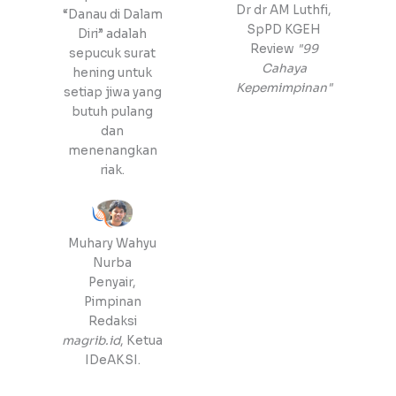
Dr dr AM Luthfi,
“Danau di Dalam
SpPD KGEH
Diri” adalah
Review
"99
sepucuk surat
Cahaya
hening untuk
Kepemimpinan"
setiap jiwa yang
butuh pulang
dan
menenangkan
riak.
Muhary Wahyu
Nurba
Penyair,
Pimpinan
Redaksi
magrib.id
, Ketua
IDeAKSI.